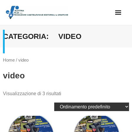
Skip
to
content
Home
CATEGORIA:
VIDEO
catalogo
Home
/ video
preventivi
video
Visualizzazione di 3 risultati