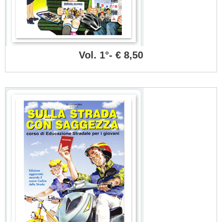
Vol. 1°- € 8,50