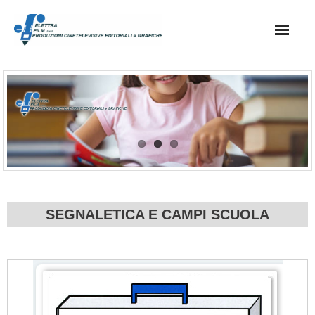
Skip
to
content
Home
catalogo
preventivi
SEGNALETICA E CAMPI SCUOLA