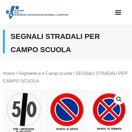
Skip
to
content
Home
SEGNALI STRADALI PER
catalogo
CAMPO SCUOLA
preventivi
Home
/
Segnaletica e Campi scuola
/ SEGNALI STRADALI PER
CAMPO SCUOLA